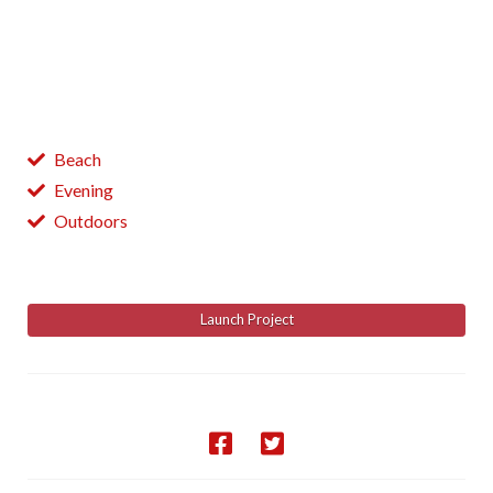
cognoscant te, et virtus amore tuo. Placere
Benedicite omnes qui utuntur hoc productum.
Tags
Beach
Evening
Outdoors
See It Live
Launch Project
SHARE THIS PROJECT